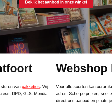
Bekijk het aanbod in onze winkel
tfoort
Webshop
ersturen van
pakketjes
. Wij
Voor alle soorten kantoorartik
ress, DPD, GLS, Mondial
adres. Scherpe prijzen, snelle
direct ons aanbod en plaats je