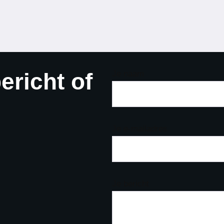
ericht of
Je naam
Je e-mailadres
Je bericht