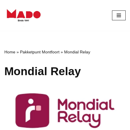
Ga
naar
de
inhoud
Home
»
Pakketpunt Montfoort
»
Mondial Relay
Mondial Relay