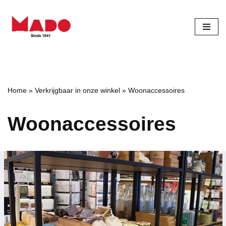
Ga
naar
de
inhoud
Home
»
Verkrijgbaar in onze winkel
»
Woonaccessoires
Woonaccessoires