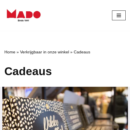
Ga
naar
de
inhoud
Home
»
Verkrijgbaar in onze winkel
»
Cadeaus
Cadeaus